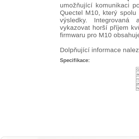
umožňující komunikaci 
Quectel M10, který spolu
výsledky. Integrovaná
vykazovat horší příjem k
firmwaru pro M10 obsahuje
Dolpňující informace nale
Specifikace:
G
a
r
p
h