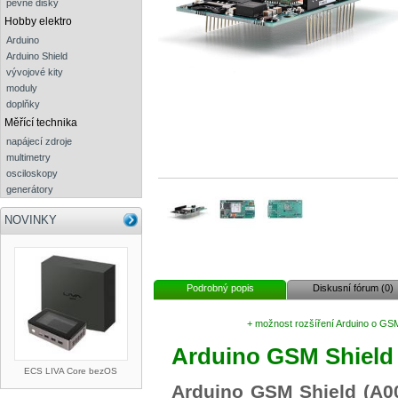
pevné disky
Hobby elektro
Arduino
Arduino Shield
vývojové kity
moduly
doplňky
Měřící technika
napájecí zdroje
multimetry
osciloskopy
generátory
NOVINKY
Podrobný popis
Diskusní fórum (0)
+ možnost rozšíření Arduino o GS
Arduino GSM Shield
ECS LIVA Core bezOS
Arduino GSM Shield (A0