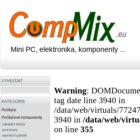
Mini PC, elektronika, komponenty ...
VYHLEDAT
Warning
: DOMDocument:
tag date line 3940 in
KATEGORIE
/data/web/virtuals/77247
Počítače
3940 in
/data/web/virt
Počítačové komponenty
základní desky
on line
355
procesory
operační paměti