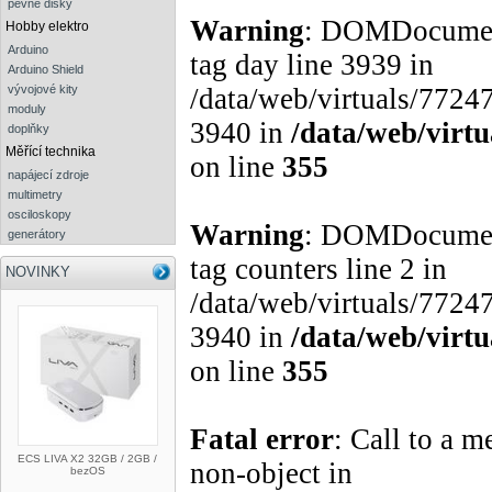
pevné disky
Warning
: DOMDocument:
Hobby elektro
Arduino
tag day line 3939 in
Arduino Shield
vývojové kity
/data/web/virtuals/77247
moduly
3940 in
/data/web/virt
doplňky
Měřící technika
on line
355
napájecí zdroje
multimetry
osciloskopy
Warning
: DOMDocument:
generátory
tag counters line 2 in
NOVINKY
/data/web/virtuals/77247
3940 in
/data/web/virt
on line
355
Fatal error
: Call to a 
ECS LIVA X2 32GB / 2GB /
non-object in
bezOS