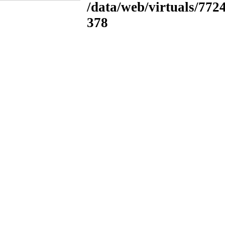
/data/web/virtuals/772
378